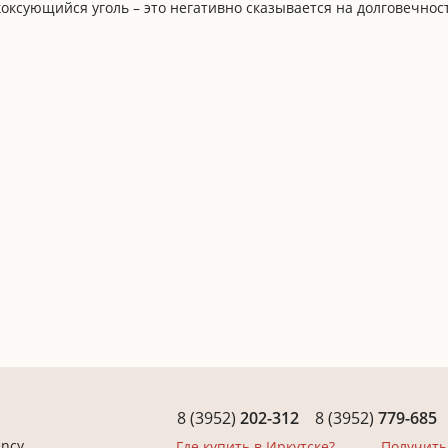
коксующийся уголь – это негативно сказывается на долговечнос
8 (3952)
202-312
8 (3952)
779-685
ency
Где купить в Иркутске?
Получить